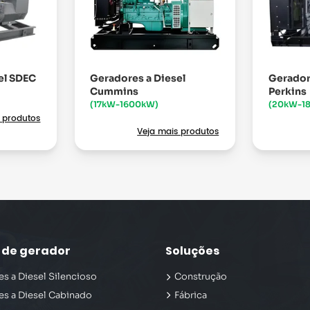
el SDEC
Geradores a Diesel
Gerador
Cummins
Perkins
(17kW-1600kW)
(20kW-1
 produtos
Veja mais produtos
o de gerador
Soluções
s a Diesel Silencioso
Construção
es a Diesel Cabinado
Fábrica