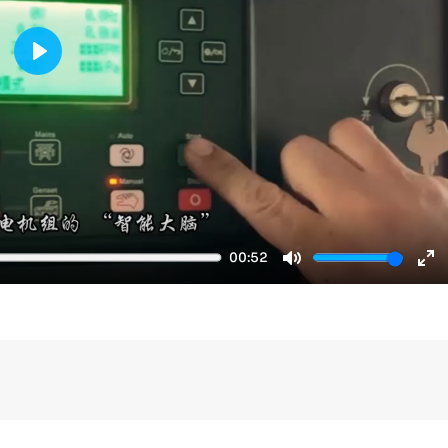
Play
00:52
Mute
En
fu