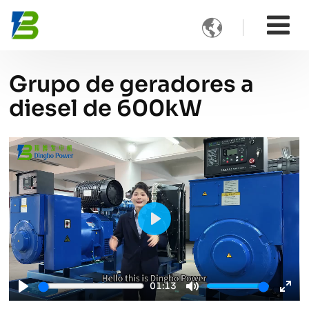

Grupo de geradores a
diesel de 600kW
Play
01:13
Play
Mute
Ente