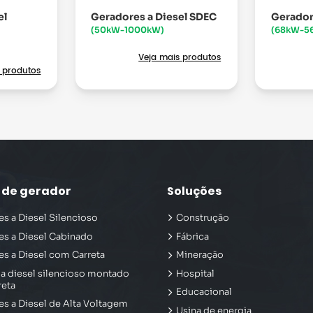
el
Geradores a Diesel SDEC
Gerador
(50kW-1000kW)
(68kW-5
Veja mais produtos
 produtos
o de gerador
Soluções
s a Diesel Silencioso
Construção
es a Diesel Cabinado
Fábrica
s a Diesel com Carreta
Mineração
a diesel silencioso montado
Hospital
reta
Educacional
s a Diesel de Alta Voltagem
Usina de energia