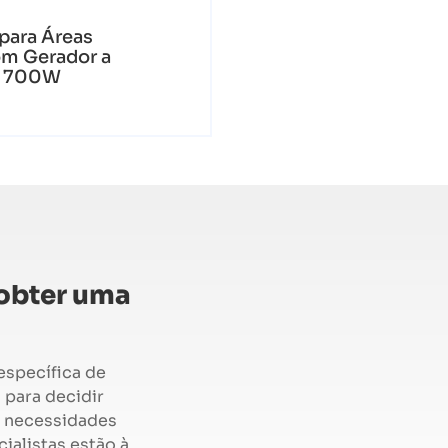
 para Áreas
m Gerador a
e 700W
 obter uma
específica de
 para decidir
s necessidades
ialistas estão à