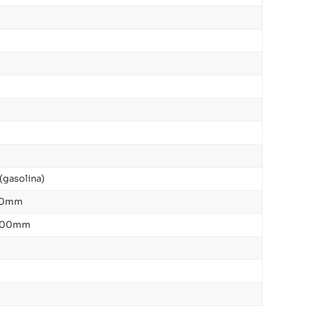
(gasolina)
720mm
2300mm