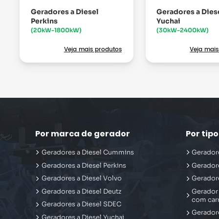
Geradores a Diesel
Geradores a Dies
Perkins
Yuchai
(20kW-1800kW)
(30kW-2400kW)
Veja mais produtos
Veja mais
Por marca de gerador
Por tip
Geradores a Diesel Cummins
Geradore
Geradores a Diesel Perkins
Gerador
Geradores a Diesel Volvo
Geradore
Geradores a Diesel Deutz
Gerador 
com car
Geradores a Diesel SDEC
Geradore
Geradores a Diesel Yuchai