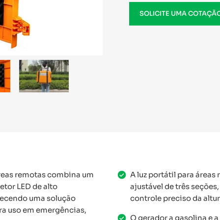
SOLICITE UMA COTAÇÃ
 áreas remotas combina um
A luz portátil para áre
etor LED de alto
ajustável de três seções
ecendo uma solução
controle preciso da altu
ara uso em emergências,
O gerador a gasolina e a