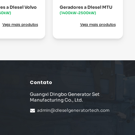
es a Diesel Volvo
Geradores a Diesel MTU
60kW)
(1400kW-2500kW)
Veja mais produtos
Veja mais produtos
Contato
Guangxi Dingbo Generator Set
Manufacturing Co., Ltd.
admin@dieselgeneratortech.com