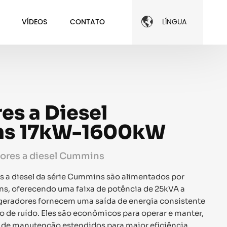

VÍDEOS
CONTATO
LÍNGUA
es a Diesel
s 17kW-1600kW
ores a diesel Cummins
 a diesel da série Cummins são alimentados por
s, oferecendo uma faixa de potência de 25kVA a
geradores fornecem uma saída de energia consistente
o de ruído. Eles são econômicos para operar e manter,
 de manutenção estendidos para maior eficiência.