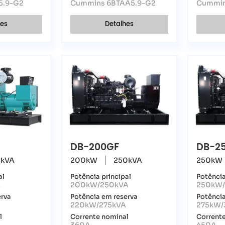
5.9-G2
Cummins 6BTAA5.9-G2
Cummin
hes
Detalhes
DB-200GF
DB-2
kVA
200kW
250kVA
250kW
al
Potência principal
Potência
A
200kW/250kVA
250kW/
erva
Potência em reserva
Potência
220kW/275kVA
275kW/
l
Corrente nominal
Corrent