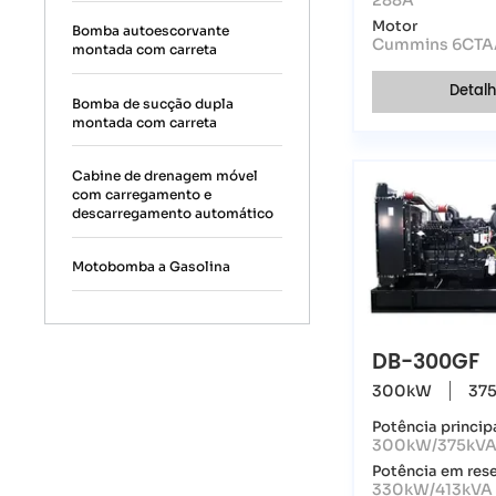
288A
Motor
Bomba autoescorvante
Cummins 6CTA
montada com carreta
Detal
Bomba de sucção dupla
montada com carreta
Cabine de drenagem móvel
com carregamento e
descarregamento automático
Motobomba a Gasolina
DB-300GF
300kW
37
Potência princip
300kW/375kV
Potência em res
330kW/413kVA