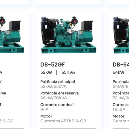
DB-52GF
DB-6
A
52kW
65KVA
64kW
al
Potência principal
Potência
52kW/65kVA
64kW/8
erva
Potência em reserva
Potência
56kW/70kVA
72kW/9
l
Corrente nominal
Corrent
94A
115.2A
Motor
Motor
3.9-G2
Cummins 4BTA3.9-G2
Cummin