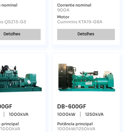
e nominal
Corrente nominal
900A
Motor
s QSZ13-G3
Cummins KTA19-G8A
Detalhes
Detalhes
00GF
DB-600GF
1000kVA
1000kW
1250kVA
 principal
Potência principal
/1000kVA
1000kW/1250kVA