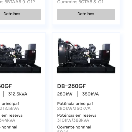
s 6BTAA5.9-G12
Cummins 6CTA8.3-G1
Detalhes
Detalhes
50GF
DB-280GF
312.5kVA
280kW
350kVA
 principal
Potência principal
312.5kVA
280kW/350kVA
 em reserva
Potência em reserva
344kVA
310kW/388kVA
e nominal
Corrente nominal