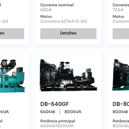
l
Corrente nominal
Corrent
630A
720A
Motor
Motor
T-G3
Cummins 6ZTAA13-G2
Cummin
hes
Detalhes
DB-640GF
DB-8
0kVA
640kW
800kVA
800kW
al
Potência principal
Potência
A
640kW/800kVA
800kW