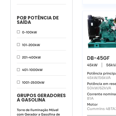
POR POTÊNCIA DE
SAÍDA
0-100kW
101-200kW
DB-45GF
201-400kW
45kW
56kV
401-1000kW
Potência princip
45kW/56kVA
1001-2500kW
Potência em res
50kW/62kVA
Corrente nomina
GRUPOS GERADORES
81A
A GASOLINA
Motor
Cummins 4BTA
Torre de Iluminação Móvel
com Gerador a Gasolina de