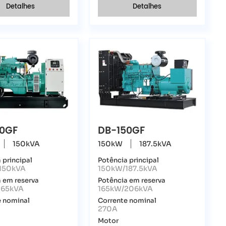
Detalhes
Detalhes
20GF
DB-150GF
150kVA
150kW
187.5kVA
 principal
Potência principal
150kVA
150kW/187.5kVA
 em reserva
Potência em reserva
165kVA
165kW/206kVA
e nominal
Corrente nominal
270A
Motor