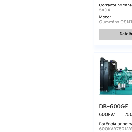
Corrente nomina
540A
Motor
Cummins QSN
Detal
DB-600GF
600kW
75
Potência princip
600kW/750kV