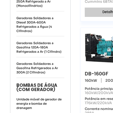
Cummins 6BTA
250A Refrigerado a Ar
(Monocilíndrico)
Detal
Geradores Soldadores a
Diesel 300A–600A
Refrigerados a Água (4
Cilindros)
Geradores Soldadores a
Gasolina 120A–180A
Refrigerados a Ar (1 Cilindro)
Geradores Soldadores a
Gasolina Refrigerados a Ar
DB-160GF
300A (2 Cilindros)
160kW
200
BOMBAS DE ÁGUA
(COM GERADOR)
Potência princip
160kW/200kV
Potência em res
Unidade móvel de gerador de
176kW/220kVA
energia e bomba de
drenagem
Corrente nomina