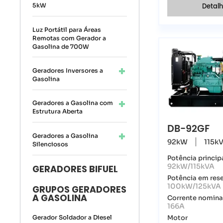
5kW
Detal
Luz Portátil para Áreas
Remotas com Gerador a
Gasolina de 700W
Geradores Inversores a
Gasolina
Geradores a Gasolina com
Estrutura Aberta
DB-92GF
Geradores a Gasolina
92kW
115k
Silenciosos
Potência princip
92kW/115kVA
GERADORES BIFUEL
Potência em res
100kW/125kVA
GRUPOS GERADORES
A GASOLINA
Corrente nomina
166A
Gerador Soldador a Diesel
Motor