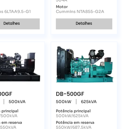
504A
Motor
s 6LTAA9.5-G1
Cummins NTA855-G2A
Detalhes
Detalhes
00GF
DB-500GF
500kVA
500kW
625kVA
 principal
Potência principal
/500kVA
500kW/625kVA
 em reserva
Potência em reserva
550kVA
550kW/687.5kVA