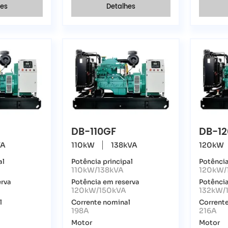
hes
Detalhes
DB-110GF
DB-1
VA
110kW
138kVA
120kW
al
Potência principal
Potência
110kW/138kVA
120kW/
erva
Potência em reserva
Potência
120kW/150kVA
132kW/
l
Corrente nominal
Corrent
198A
216A
Motor
Motor