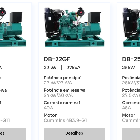
DB-22GF
DB-2
A
22kW
27kVA
25kW
al
Potência principal
Potência
22kW/27kVA
25kW/3
erva
Potência em reserva
Potência
24kW/30kVA
27.5kW
l
Corrente nominal
Corrent
40A
45A
Motor
Motor
-G11
Cummins 4B3.9-G1
Cummin
hes
Detalhes