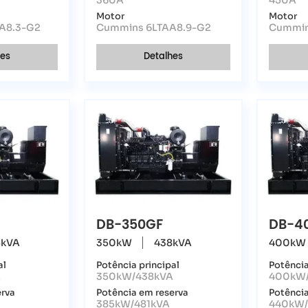
360A
450A
Motor
Motor
A8.3-G2
Cummins 6LTAA8.9-G2
Cummin
hes
Detalhes
DB-350GF
DB-4
5kVA
350kW
438kVA
400kW
al
Potência principal
Potência
A
350kW/438kVA
400kW
erva
Potência em reserva
Potência
385kW/481kVA
440kW/