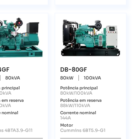
4GF
DB-80GF
80kVA
80kW
100kVA
 principal
Potência principal
0kVA
80kW/100kVA
 em reserva
Potência em reserva
0kVA
88kW/110kVA
e nominal
Corrente nominal
144A
Motor
s 4BTA3.9-G11
Cummins 6BT5.9-G1