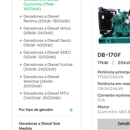
Cummins (17kW-
1600kW)
Geradores a Diesel
Perkins (20kW-1800kW)
Geradores a Diesel Volvo
(68kW-560kW)
Geradores a Diesel Deutz
(16kW-400kW)
Geradores a Diesel SDEC
DB-17GF
(50kW-1000kW)
17kW
20kV
Geradores a Diesel Yuchai
(30kW-2400kW)
Potência princip
17kW/20kVA
Geradores a Diesel
Weichai (26kW-
Potência em res
3000kW)
19kW/24kVA
Geradores a Diesel MTU
Corrente nomina
(1400kW-2500kW)
31A
Motor
Por tipo de gerador
Cummins 4B3.9
Detal
Geradores a Diesel Sob
Medida