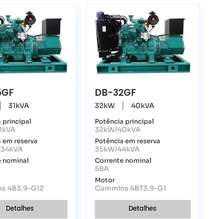
5GF
DB-32GF
31kVA
32kW
40kVA
 principal
Potência principal
1kVA
32kW/40kVA
 em reserva
Potência em reserva
/34kVA
35kW/44kVA
e nominal
Corrente nominal
58A
Motor
s 4B3.9-G12
Cummins 4BT3.9-G1
Detalhes
Detalhes