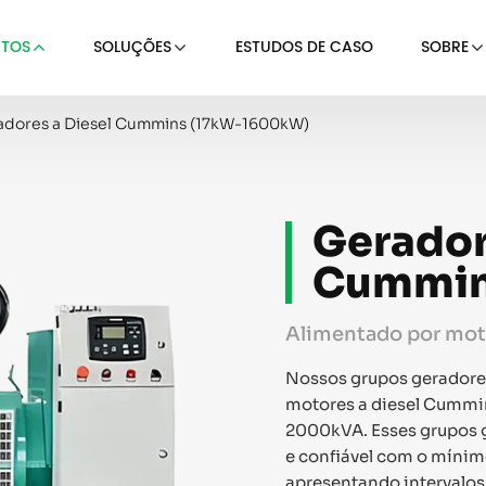
TOS
SOLUÇÕES
ESTUDOS DE CASO
SOBRE
adores a Diesel Cummins (17kW-1600kW)
Gerador
Cummin
Alimentado por mot
Nossos grupos geradores
motores a diesel Cummin
2000kVA. Esses grupos 
e confiável com o mínim
apresentando intervalos